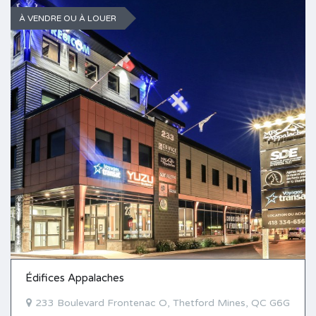
À VENDRE OU À LOUER
Édifices Appalaches
233 Boulevard Frontenac O, Thetford Mines, QC G6G