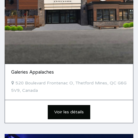
Galeries Appalaches
520 Boulevard Frontenac O, Thetford Mines, QC G6G
5V9, Canada
Voir les détails