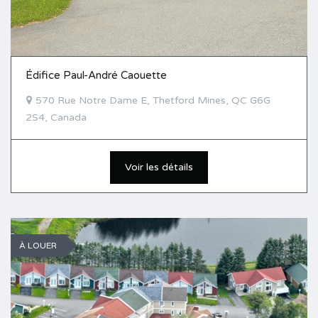
Édifice Paul-André Caouette
570 Rue Notre Dame E, Thetford Mines, QC G6G
2S4, Canada
Voir les détails
À LOUER